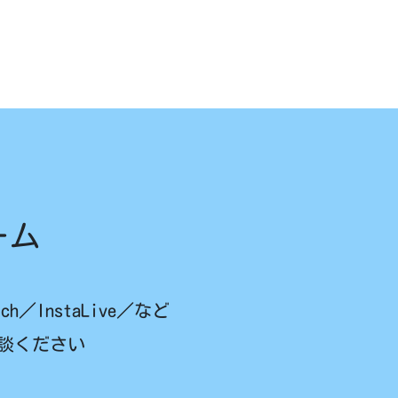
ーム
ch／InstaLive／など
談ください