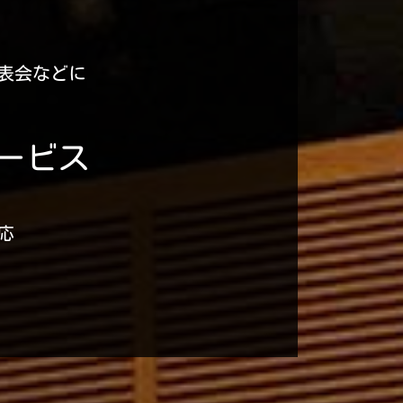
表会などに
サービス
応