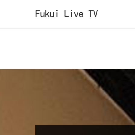
コ
ナ
ン
ビ
Fukui Live TV
テ
ゲ
ン
ー
ツ
シ
へ
ョ
ス
ン
キ
に
ッ
移
プ
動